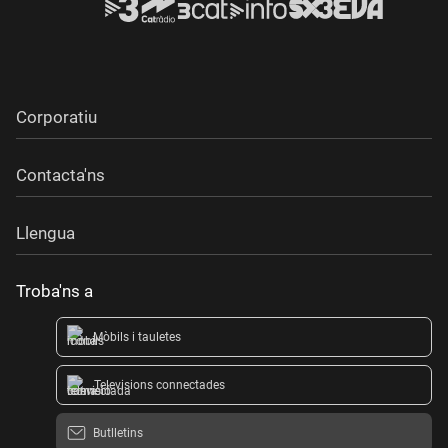
Corporatiu
Contacta'ns
Llengua
Troba'ns a
Mòbils i tauletes
Televisions connectades
Butlletins