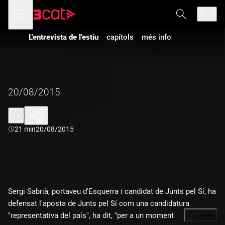
Anar
Anar
Obre
menú
a
al
de
la
contingut
navegació
navegació
L'entrevista de l'estiu
capítols
més info
principal
20/08/2015
Durada:
21 min
20/08/2015
Sergi Sabrià, portaveu d'Esquerra i candidat de Junts pel Sí, ha
defensat l'aposta de Junts pel Sí com una candidatura
"representativa del país", ha dit, "per a un moment
…
Més