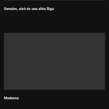
Genuïns, això és una altra lliga
Durada:
Madonna
Durada: