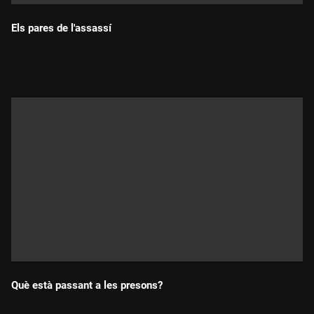
Els pares de l'assassí
Durada:
Què està passant a les presons?
Durada: