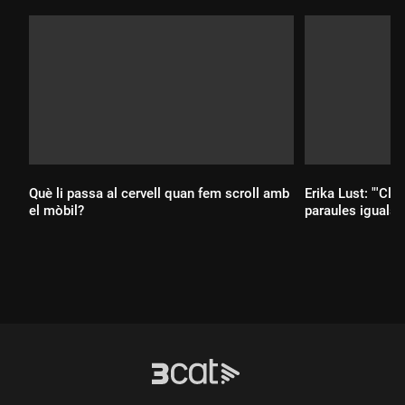
Què li passa al cervell quan fem scroll amb
Erika Lust: "'Clít
el mòbil?
paraules iguals q
Durada:
Durada: