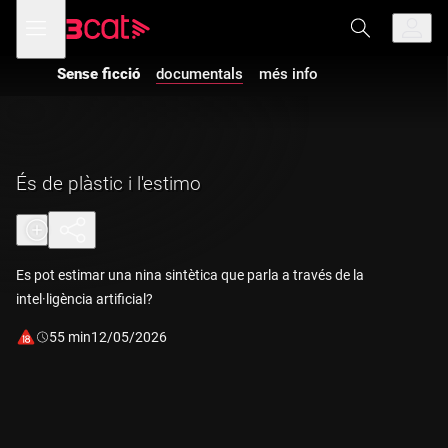
Anar
Anar
Obre
menú
a
al
de
la
contingut
navegació
navegació
Sense ficció
documentals
més info
principal
És de plàstic i l'estimo
Es pot estimar una nina sintètica que parla a través de la
intel·ligència artificial?
Durada:
55 min
12/05/2026