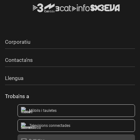
Corporatiu
Contacta'ns
Llengua
Troba'ns a
Mòbils i tauletes
Televisions connectades