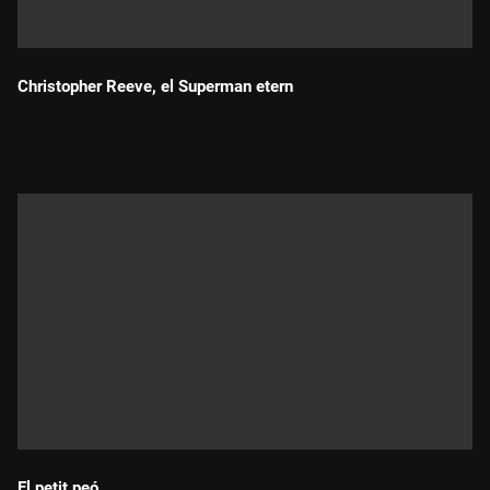
Christopher Reeve, el Superman etern
Durada:
El petit peó