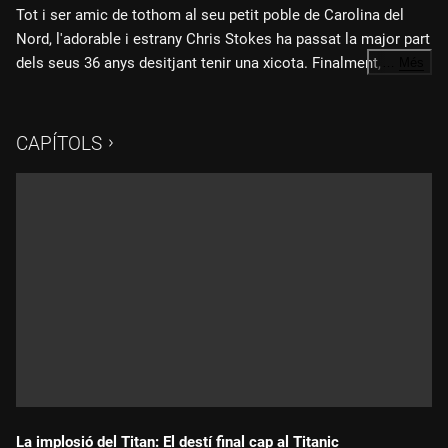
Tot i ser amic de tothom al seu petit poble de Carolina del
Nord, l'adorable i estrany Chris Stokes ha passat la major part
dels seus 36 anys desitjant tenir una xicota. Finalment,
…
Més
prenent les regnes de l'assumpte, combina una nina sexual
Fitxa tècnica:
amb una aplicació de xatbot d'intel·ligència artificial per
formar el cos i la ment de la companya sintètica que
CAPÍTOLS
Direcció: Bryan Carberry
anomena Mimi.
Producció: Adam Gibbs, Bryan Carberry, Michael Klein
Producció executiva: Adam Bhala Lough, Danny McBride,
David Gordon Green, Jody Hill, Brandon James, Greg Stewart,
Emily Wachtel, Garret Price, Ben Kaufman
Edició i direcció de fotografia: Bryan Carberry
Música: Giosuè Greco
"És de plàstic i l'estimo"
("Smiles and Kisses You") és una
La implosió del Titan: El destí final cap al Titanic