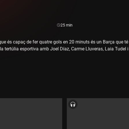
Durada:
25 min
ue és capaç de fer quatre gols en 20 minuts és un Barça que té 
la tertúlia esportiva amb Joel Díaz, Carme Lluveras, Laia Tudel