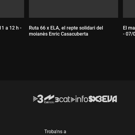
11 a 12 h -
Ruta 66 x ELA, el repte solidari del
El ma
moianès Enric Casacuberta
- 07/
Durada:
D
Troba'ns a