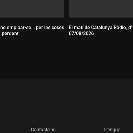
 no empipar-se... per les coses
El matí de Catalunya Ràdio, d'
n perdent
07/08/2026
:
Durada:
Contacta'ns
Llengua