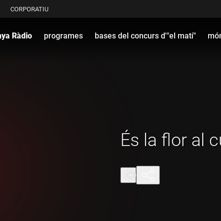
CORPORATIU
nya Ràdio
programes
bases del concurs d'"el matí"
món
És la flor al 