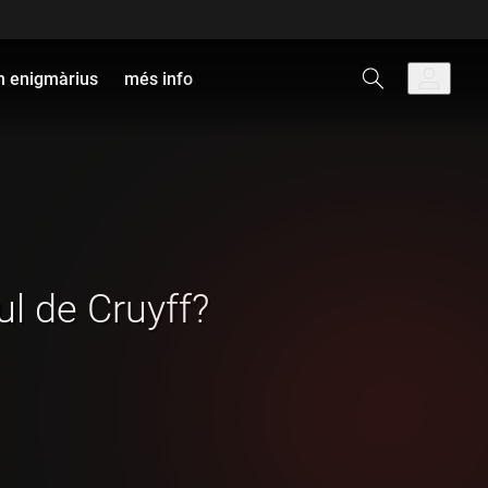
 enigmàrius
més info
cul de Cruyff?