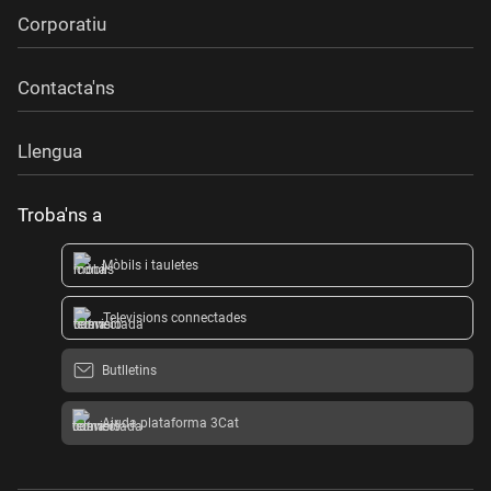
Corporatiu
Contacta'ns
Llengua
Troba'ns a
Mòbils i tauletes
Televisions connectades
Butlletins
Ajuda plataforma 3Cat