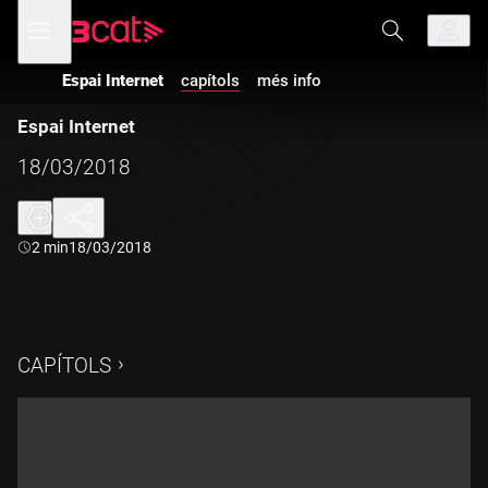
Anar
Anar
Obre
menú
a
al
de
la
contingut
navegació
navegació
Espai Internet
capítols
més info
principal
Espai Internet
18/03/2018
Durada:
2 min
18/03/2018
CAPÍTOLS