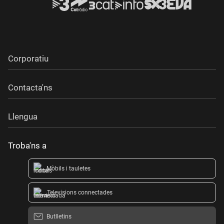
Corporatiu
Contacta'ns
Llengua
Troba'ns a
Mòbils i tauletes
Televisions connectades
Butlletins