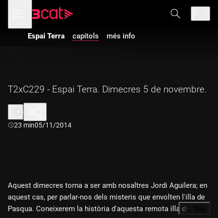
Anar
Anar
Obre
menú
a
al
de
la
contingut
navegació
navegació
Espai Terra
capítols
més info
principal
T2xC229 - Espai Terra. Dimecres 5 de novembre.
Durada:
23 min
05/11/2014
Aquest dimecres torna a ser amb nosaltres Jordi Aguilera; en
aquest cas, per parlar-nos dels misteris que envolten l'illa de
Pasqua. Coneixerem la història d'aquesta remota illa del
…
Més