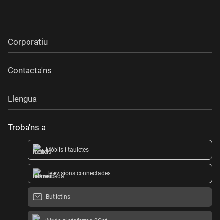
Corporatiu
Contacta'ns
Llengua
Troba'ns a
Mòbils i tauletes
Televisions connectades
Butlletins