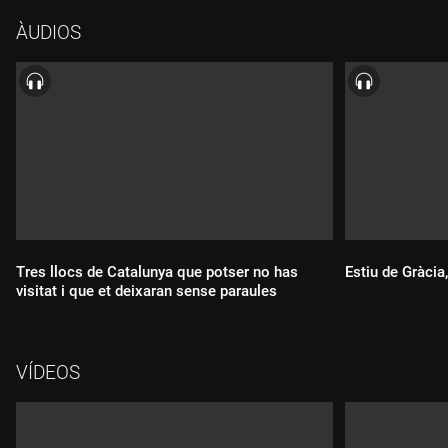
Anton Català, divulgador científic ens parla de 100 qüestions
ÀUDIOS
sobre l'univers.
Tres llocs de Catalunya que potser no has
Estiu de Gràci
visitat i que et deixaran sense paraules
Durada:
VÍDEOS
Durada: