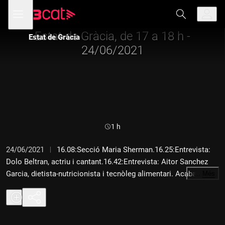
Anar
Anar
Obre
menú
Estat de Gràcia
a
al
de
la
contingut
navegació
navegació
Estat de Gràcia, de 17 a 18 h -
Estat de Gràcia
principal
24/06/2021
Durada:
1 h
24/06/2021
16.08:Secció Maria Sherman.16.25:Entrevista:
Dolo Beltran, actriu i cantant.16.42:Entrevista: Aitor Sanchez
Garcia, dietista-nutricionista i tecnòleg alimentari. Acaba de
…
Més
publicar "Tu dieta puede salvar el planeta". 17.08:POLÍTICA I
MODA: Patrycia Centeno. 17.32:TEMA: Llévame hasta el cielo
al Teatre Apolo de Barcelona. Entrevista a Lolita Flores i Luis
Mottola, actors protagonistes de l'obra.17.52:Entrevista: Joan