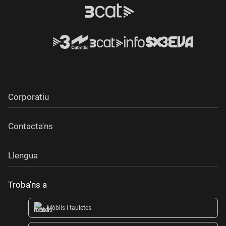
Corporatiu
Contacta'ns
Llengua
Troba'ns a
Mòbils i tauletes