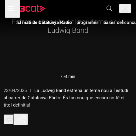
Anar
Anar
Obre
menú
a
al
de
la
contingut
navegació
navegació
Estrena absoluta del nou tema de la
El matí de Catalunya Ràdio
programes
bases del concur
principal
Ludwig Band
Durada:
4 min
23/04/2025
La Ludwig Band estrena un tema nou a l'estudi
al carrer de Catalunya Ràdio. És tan nou que encara no té ni
títol definitiu!