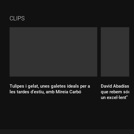
dins de l'ecosistema cultural de l'Eixample.
CLIPS
Tulipes i gelat, unes galetes ideals per a
David Abadías: "
les tardes d'estiu, amb Mireia Carbó
que rebem són b
un excel·lent"
Durada:
Durada: