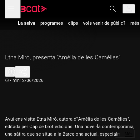
Anar
Anar
Obre
menú
a
al
de
la
contingut
navegació
navegació
La selva
programes
clips
vols venir de públic?
més 
principal
Etna Miró, presenta "Amèlia de les Camèlies"
Durada:
7 min
12/06/2026
Avui ens visita Etna Miró, autora d'"Amèlia de les Camèlies",
editada per Cap de brot edicions. Una novel·la contemporània,
una sàtira que se situa a la Barcelona actual, especialment
…
Més