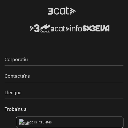
Corporatiu
Contacta'ns
Llengua
Troba'ns a
Mòbils i tauletes