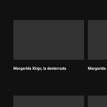
Durada:
Durada:
Margarida Xirgu, la desterrada
Margarida 
Durada:
Durada: