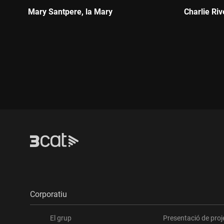
Mary Santpere, la Mary
Charlie Riv
Durada:
Durada:
Corporatiu
El grup
Presentació de proj