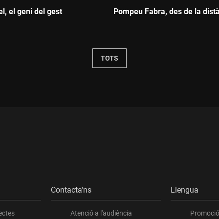
el, el geni del gest
Pompeu Fabra, des de la dist
Durada:
TOTS
Contacta'ns
Llengua
ectes
Atenció a l'audiència
Promoció 