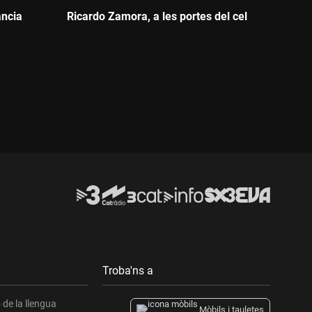
ància
Ricardo Zamora, a les portes del cel
Durada:
Troba'ns a
de la llengua
Mòbils i tauletes