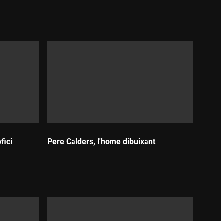
Durada:
fici
Pere Calders, l'home dibuixant
Durada: