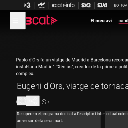
Anar
Anar
BOTIGA
a
al
la
contingut
Obre
navegació
menú
El meu avi
capí
de
principal
navegació
Pablo d'Ors fa un viatge de Madrid a Barcelona recordant
instal·lar a Madrid". "Xènius", creador de la primera pol
complex.
Eugeni d'Ors, viatge de tornad
CAPÍTOLS
Recuperem el programa dedicat a l'escriptor i intel·lectual coinc
aniversari de la seva mort.