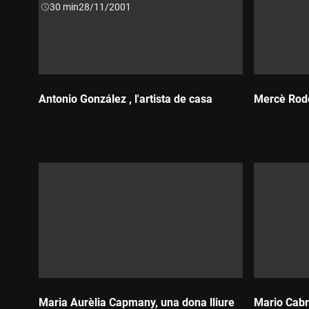
Durada:
30 min
28/11/2001
Antonio González , l'artista de casa
Mercè Rodo
Durada:
Durada:
Maria Aurèlia Capmany, una dona lliure
Mario Cabr