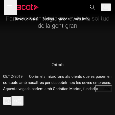
Anar
Anar
Obre
menú
a
al
de
la
contingut
navegació
navegació
Famileo, tecnologia per evitar la solitud
Revolució 4.0
àudios
vídeos
més info
principal
de la gent gran
Durada:
6 min
08/12/2019
Obrim els micròfons als oients que es posen en
contacte amb nosaltres per descobrir-nos les seves empreses.
Aquesta vegada parlem amb Christian Marion, fundador i CEO
…
Més
de Famileo, una start-up que ja té 50.000 famílies subscrites.
Famileo és un aplicació que, com ell mateix descriu, és el
WhatsApp imprès per a la gent gran. Tecnologia que acosta les
generacions.