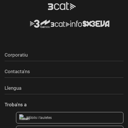
Corporatiu
Contacta'ns
Llengua
Troba'ns a
Mòbils i tauletes