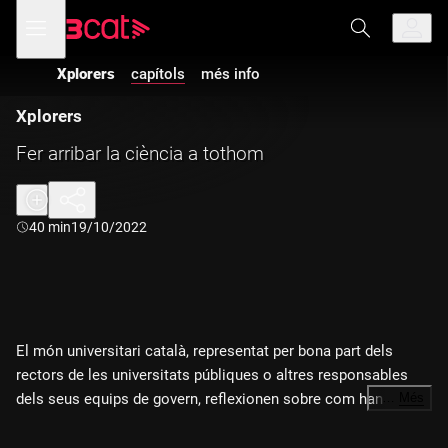
Anar
Anar
Obre
menú
a
al
de
la
contingut
navegació
navegació
Xplorers
capítols
més info
principal
Xplorers
Fer arribar la ciència a tothom
Durada:
40 min
19/10/2022
El món universitari català, representat per bona part dels
rectors de les universitats públiques o altres responsables
dels seus equips de govern, reflexionen sobre com han de ser
…
Més
les universitats catalanes del futur, i els reptes als quals
s'enfronten aquestes institucions com a generadores de