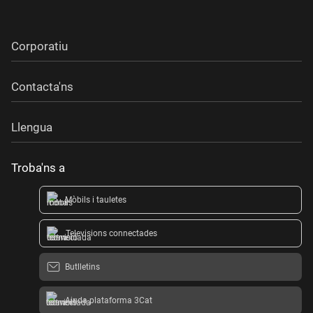
Corporatiu
Contacta'ns
Llengua
Troba'ns a
Mòbils i tauletes
Televisions connectades
Butlletins
Ajuda plataforma 3Cat