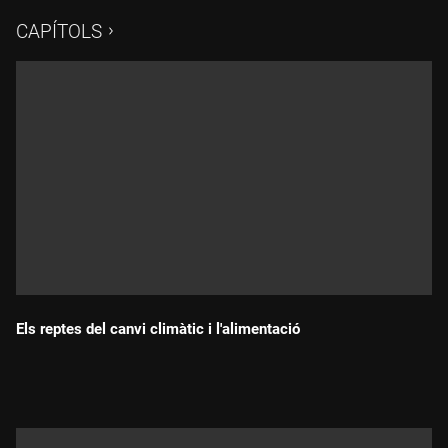
coneixement. Divulgadors com Joan Anton Català o Cèlia
CAPÍTOLS
Ventura també ens parlen del rol que han de jugar per fer
arribar la ciència a la gent del carrer, i combatre les fake news
i divulgar ciència a través de les xarxes socials.
En aquest quart i darrer programa descobrirem les
interioritats dels joves futurs científics Sílvia Casacuberta,
Bruno Moya i Marouanne Laabas.
Els reptes del canvi climàtic i l'alimentació
Durada: