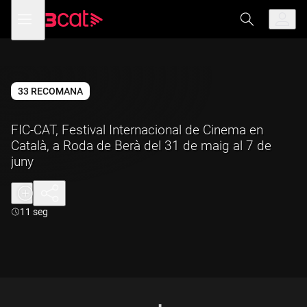
Anar
Anar
Obre
menú
a
al
de
la
contingut
navegació
navegació
principal
33 RECOMANA
FIC-CAT, Festival Internacional de Cinema en
Català, a Roda de Berà del 31 de maig al 7 de
juny
Durada:
11 seg