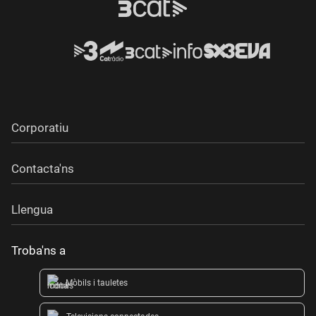
Corporatiu
Contacta'ns
Llengua
Troba'ns a
Mòbils i tauletes