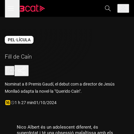
Anar
Anar
Obre
menú
a
al
de
la
contingut
navegació
navegació
principal
PEL·LÍCULA
Fill de Caín
Nominat a 8 Premis Gaudí, el debut com a director de Jesús
Monllaó adapta la novel·la "Querido Caín".
Durada:
1 h 27 min
01/10/2024
Nico Albert és un adolescent diferent, és
superdotat i té una obsessió malaltissa amb els