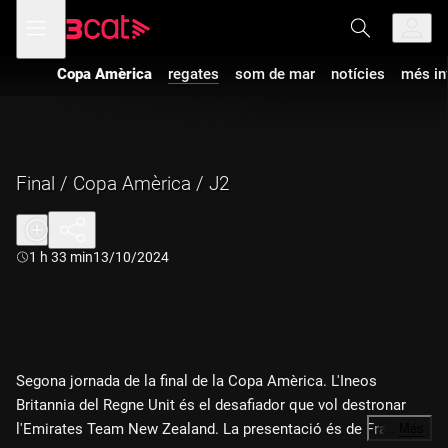
Anar
Anar
Obre
menú
a
al
de
la
contingut
navegació
navegació
Copa Amèrica
regates
som de mar
notícies
més in
principal
Final / Copa Amèrica / J2
Durada:
1 h 33 min
13/10/2024
Segona jornada de la final de la Copa Amèrica. L'Ineos
Britannia del Regne Unit és el desafiador que vol destronar
l'Emirates Team New Zealand. La presentació és de Francesc
…
Més