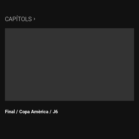
Sòria. Víctor Lavagnini és l'encarregat de narrar les regates,
amb l'anàlisi tècnica de Carles Pich i les entrevistes de Laia
Ferrer. El periodista especialitzat en vela Miquel Ribas n'és
CAPÍTOLS
l'editor.
Final / Copa Amèrica / J6
Durada: