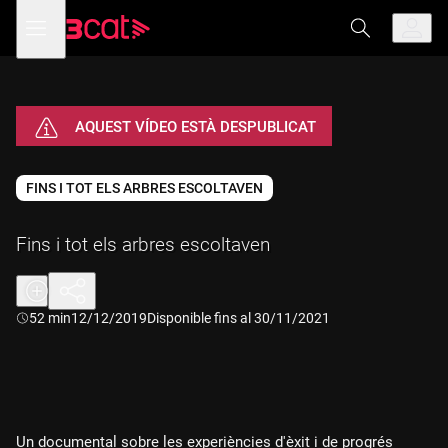
Anar
Anar
Obre
menú
a
al
de
la
contingut
navegació
navegació
principal
AQUEST VÍDEO ESTÀ DESPUBLICAT
FINS I TOT ELS ARBRES ESCOLTAVEN
Fins i tot els arbres escoltaven
Durada:
52 min
12/12/2019
Disponible fins al 30/11/2021
Un documental sobre les experiències d'èxit i de progrés