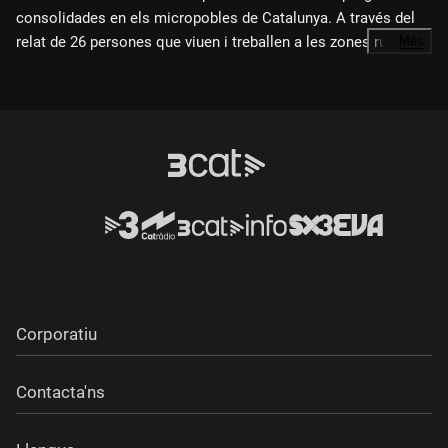
consolidades en els micropobles de Catalunya. A través del
relat de 26 persones que viuen i treballen a les zones rurals el
…
Més
documental fa una radiografia sobre el moment actual dels
micropobles a Catalunya.
Corporatiu
Contacta'ns