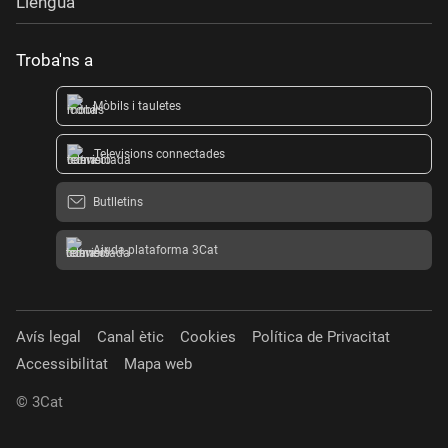
Llengua
Troba'ns a
Mòbils i tauletes
Televisions connectades
Butlletins
Ajuda plataforma 3Cat
Avís legal
Canal ètic
Cookies
Política de Privacitat
Accessibilitat
Mapa web
© 3Cat