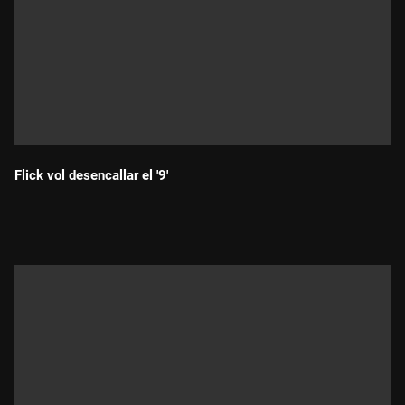
Flick vol desencallar el '9'
Durada: