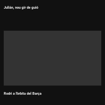
Julián, nou gir de guió
Durada:
Rodri a l'òrbita del Barça
Durada: