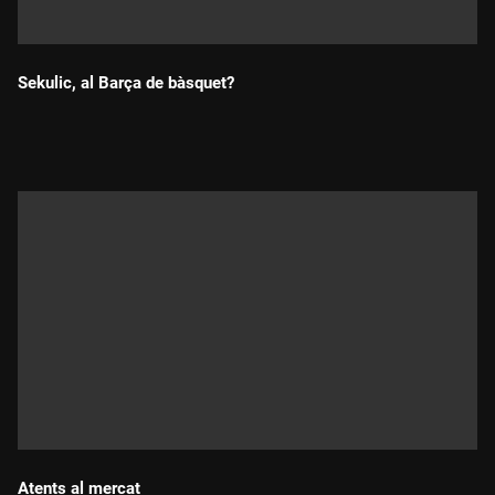
Sekulic, al Barça de bàsquet?
Durada:
Atents al mercat