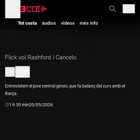
Anar
Anar
Obre
menú
a
al
de
la
contingut
navegació
navegació
Tot costa
àudios
vídeos
més info
principal
Flick vol Rashford i Cancelo
Entrevistem el jove central gironí, que fa balanç del curs amb el
Barça.
Durada:
1 h 30 min
20/05/2026