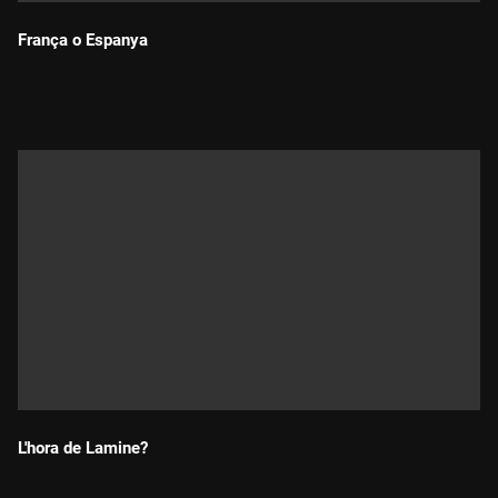
França o Espanya
Durada:
L'hora de Lamine?
Durada: