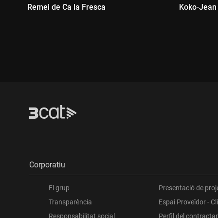
Remei de Ca la Fresca
Koko-Jean 
Durada:
Durada
Corporatiu
El grup
Presentació de proj
Transparència
Espai Proveïdor - Cl
Responsabilitat social
Perfil del contracta