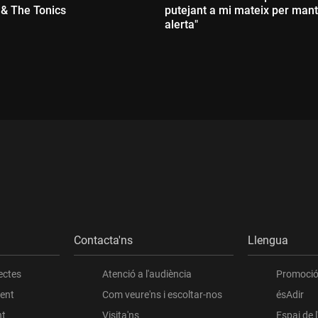
& The Tonics
putejant a mi mateix per man
alerta"
:
Durada:
Contacta'ns
Llengua
ectes
Atenció a l'audiència
Promoció 
ient
Com veure'ns i escoltar-nos
ésAdir
nt
Visita'ns
Espai de 