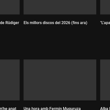
, de Rüdiger
Els millors discos del 2026 (fins ara)
"L'ap
Durada:
D
m'he anat
Una hora amb Fermin Muguruza
Alba 