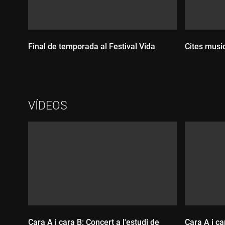
Final de temporada al Festival Vida
Cites music
VÍDEOS
Durada:
Durada
Cara A i cara B: Concert a l'estudi de
Cara A i ca