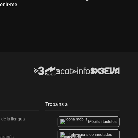
tenir-me
Durada:
D
Troba'ns a
de la llengua
Mòbils i tauletes
Televisions connectades
l'aranès