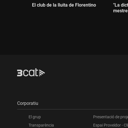
El club de la lluita de Florentino
"La dic
mestre
Durada:
Dur
Corporatiu
El grup
Presentació de proj
Transparència
Espai Proveïdor - Cl