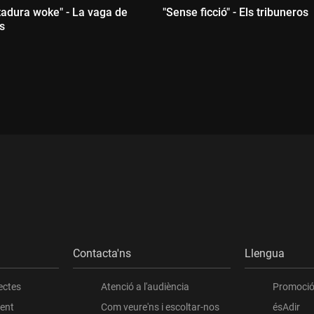
tadura woke" - La vaga de
"Sense ficció" - Els tribuneros
s
Durada:
ada:
Contacta'ns
Llengua
ectes
Atenció a l'audiència
Promoció 
ient
Com veure'ns i escoltar-nos
ésAdir