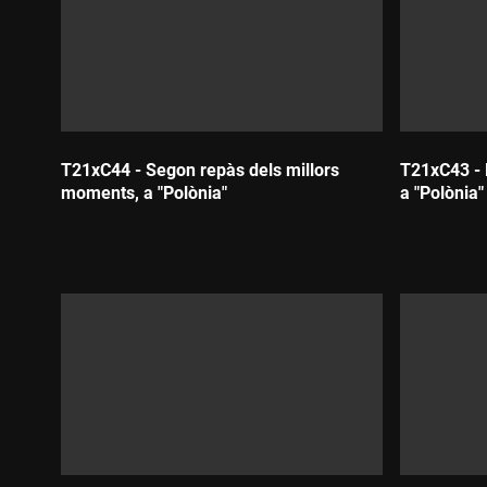
T21xC44 - Segon repàs dels millors
T21xC43 - 
moments, a "Polònia"
a "Polònia"
Durada:
Durada