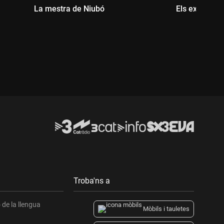
La mestra de Niubó
Els experts e
Durada:
Durada:
Troba'ns a
de la llengua
Mòbils i tauletes