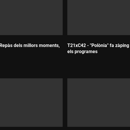
Repàs dels millors moments,
T21xC42 - "Polònia" fa zàping 
els programes
:
Durada: