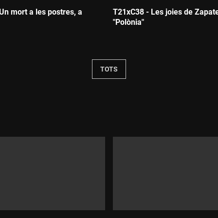
Un mort a les postres, a
T21xC38 - Les joies de Zapate
"Polònia"
:
Durada:
TOTS