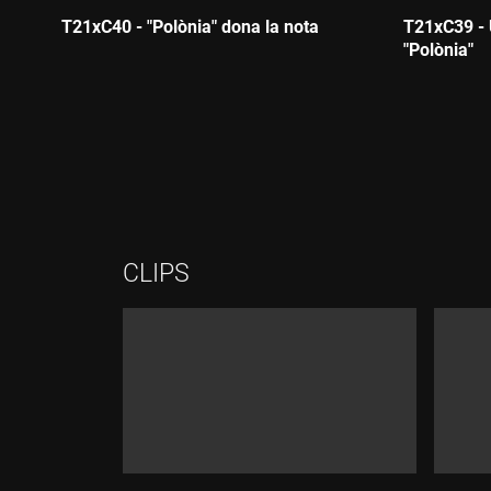
T21xC40 - "Polònia" dona la nota
T21xC39 - 
"Polònia"
Durada:
Durada
CLIPS