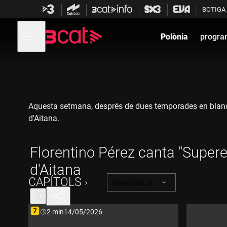
Anar
Anar
BOTIGA
a
al
la
contingut
Obre
navegació
menú
Polònia
progra
de
principal
navegació
Aquesta setmana, després de dues temporades en blanc, F
d'Aitana.
Florentino Pérez canta "Superes
d'Aitana
CAPÍTOLS
Temporada 21
Durada:
2 min
14/05/2026