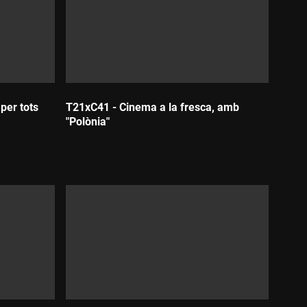
per tots
T21xC41 - Cinema a la fresca, amb
"Polònia"
Durada: