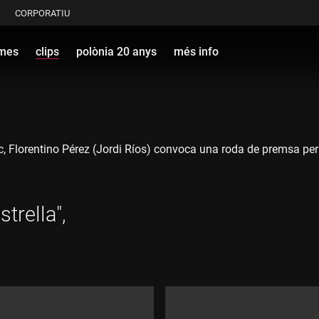
CORPORATIU
mes
clips
polònia 20 anys
més info
lorentino Pérez (Jordi Ríos) convoca una roda de premsa per def
trella",