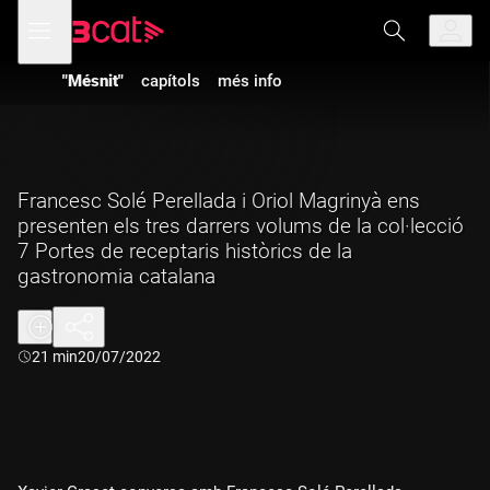
Anar
Anar
Obre
menú
a
al
de
la
contingut
navegació
navegació
"Mésnit"
capítols
més info
principal
Francesc Solé Perellada i Oriol Magrinyà ens
presenten els tres darrers volums de la col·lecció
7 Portes de receptaris històrics de la
gastronomia catalana
Durada:
21 min
20/07/2022