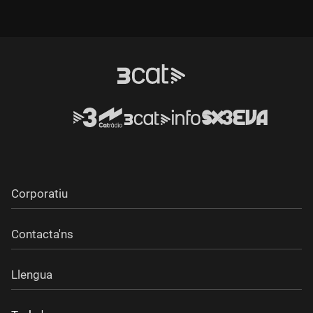
Durada:
Durada:
Corporatiu
Contacta'ns
Llengua