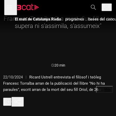
Anar
Anar
Obre
menú
a
al
de
la
contingut
navegació
navegació
Francesc Torralba: "La mort d'un fill ni se
El matí de Catalunya Ràdio
programes
bases del concur
principal
supera ni s'assimila, s'assumeix"
Durada:
20 min
22/10/2024
Ricard Ustrell entrevista el filòsof i teòleg
Francesc Torralba arran de la publicació del llibre "No hi ha
paraules", escrit arran de la mort del seu fill Oriol, de 26 anys,
…
Més
mentre tots dos feien una travessa de muntanya.