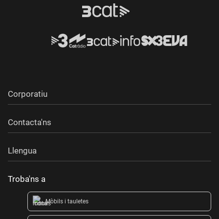
Corporatiu
Contacta'ns
Llengua
Troba'ns a
Mòbils i tauletes