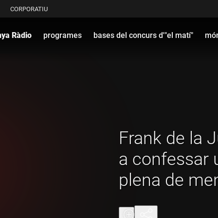
CORPORATIU
nya Ràdio
programes
bases del concurs d'"el matí"
món
Frank de la J
a confessar 
plena de me