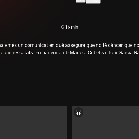
Durada:
16 min
a emès un comunicat en què assegura que no té càncer, que no é
o pas rescatats. En parlem amb Mariola Cubells i Toni Garcia 