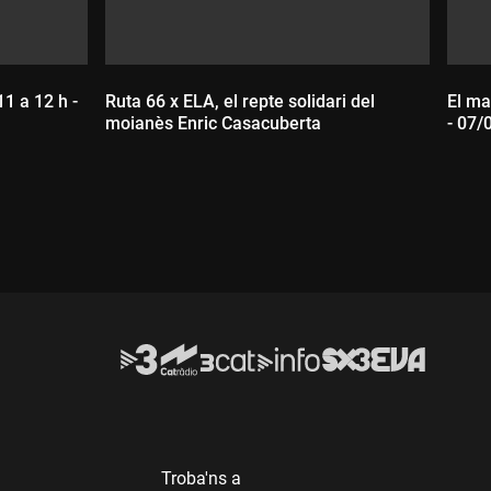
11 a 12 h -
Ruta 66 x ELA, el repte solidari del
El ma
moianès Enric Casacuberta
- 07/
Durada:
D
Troba'ns a