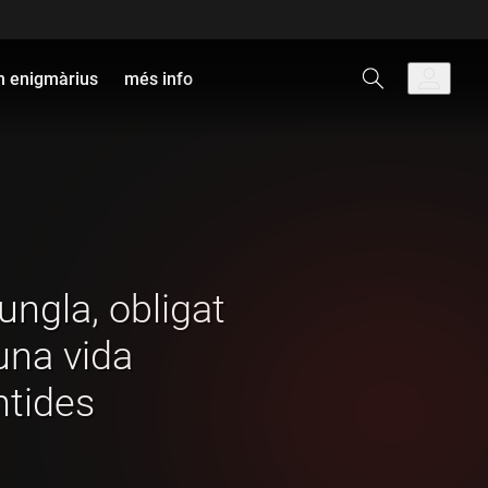
 enigmàrius
més info
ungla, obligat
una vida
ntides