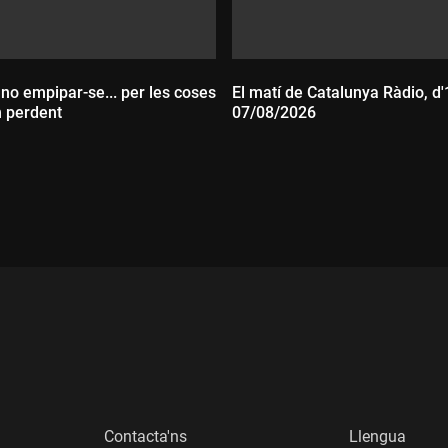
 no empipar-se... per les coses
El matí de Catalunya Ràdio, d'
n perdent
07/08/2026
:
Durada:
Contacta'ns
Llengua