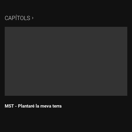
que no responen a les necessitats reals del segle XXI. Els
especialistes consideren que la seguretat la dóna avançar-se
als conflictes, abans no degenerin en violència, i que el que
CAPÍTOLS
cal és entendre quines són les causes que els originen i
actuar, preventivament, a través de la diplomàcia i de l'ajuda al
desenvolupament.
MST - Plantaré la meva terra
Durada: