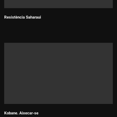
Resistència Saharaui
Durada:
Kobane. Aixecar-se