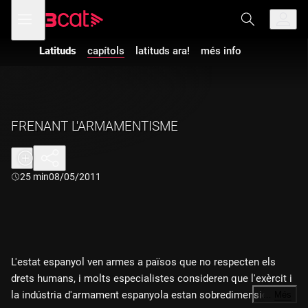
Anar
Anar
Obre
menú
a
al
de
la
contingut
navegació
navegació
Latituds
capítols
latituds ara!
més info
principal
FRENANT L'ARMAMENTISME
Durada:
25 min
08/05/2011
L'estat espanyol ven armes a països que no respecten els
drets humans, i molts especialistes consideren que l'exèrcit i
la indústria d'armament espanyola estan sobredimensionats i
…
Més