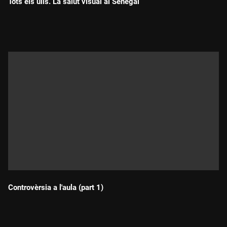
Tots els ulls. La salut visual al Senegal
Durada:
Controvèrsia a l'aula (part 1)
Durada: