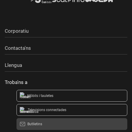
Corporatiu
Contacta'ns
Llengua
Troba'ns a
Mòbils i tauletes
Televisions connectades
Butlletins