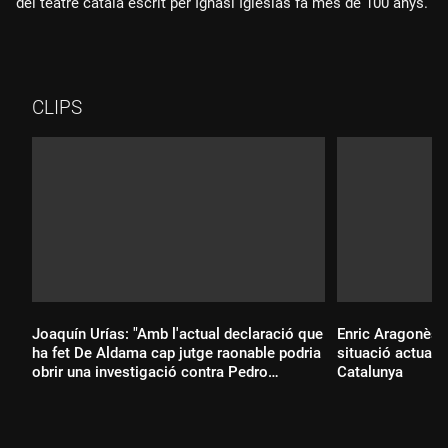
del teatre català escrit per Ignasi Iglésias fa més de 100 anys.
CLIPS
Joaquín Urías: "Amb l'actual declaració que
Enric Aragonès i
ha fet De Aldama cap jutge raonable podria
situació actual d
obrir una investigació contra Pedro
Catalunya
Sánchez"