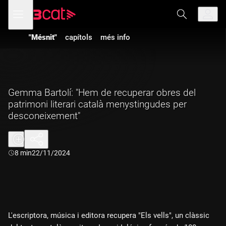
Anar
Anar
Obre
menú
a
al
de
la
contingut
navegació
navegació
"Mésnit"
capítols
més info
principal
Gemma Bartolí: "Hem de recuperar obres del
patrimoni literari català menystingudes per
desconeixement"
Durada:
8 min
22/11/2024
L'escriptora, música i editora recupera "Els vells", un clàssic