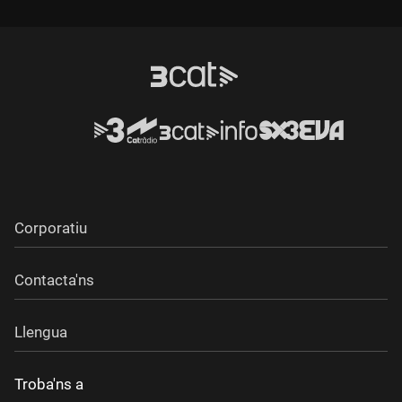
Durada:
Durada:
Corporatiu
Contacta'ns
Llengua
Troba'ns a