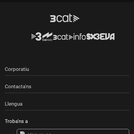
Durada:
Corporatiu
Contacta'ns
Llengua
Troba'ns a