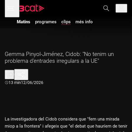
Anar
Anar
Obre
menú
a
al
de
la
contingut
navegació
navegació
Matins
programes
clips
més info
principal
Gemma Pinyol-Jiménez, Cidob: "No tenim un
problema d'entrades irregulars a la UE"
Durada:
13 min
12/06/2026
La investigadora del Cidob considera que "fem una mirada
miop a la frontera" i afegeix que "el debat que hauríem de tenir