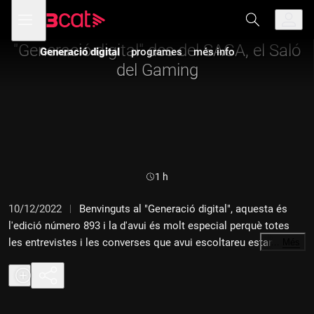
Anar
Anar
Obre
menú
Generació digital
a
al
de
la
contingut
navegació
navegació
"Generació digital" des del SAGA, el Saló
Generació digital
programes
més info
principal
del Gaming
Durada:
1 h
10/12/2022
Benvinguts al "Generació digital", aquesta és
l'edició número 893 i la d'avui és molt especial perquè totes
les entrevistes i les converses que avui escoltareu estan fetes
…
Més
des del primer Saló del Gaming SAGA des de La Farga de
l'Hospitalet de Llobregat que s'ha celebrat aquest dissabte i
diumenge, 3 i 4 de desembre. Parlarem amb Victormame de
música, amb Rafel Pérez de videojocs en més d'un idioma, amb