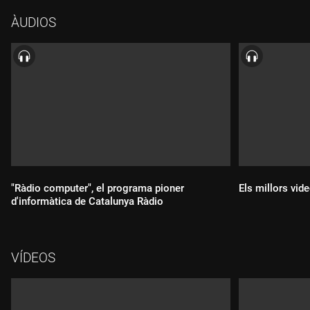
alumnis i alumnes d'ENTI i passejarem per tots els espais
ÀUDIOS
d'aquesta nova trobada de videojocs en català.
"Ràdio computer", el programa pioner
Els millors vide
d'informàtica de Catalunya Ràdio
VÍDEOS
Durada:
Durada: