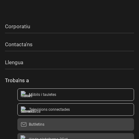
Corporatiu
Contacta'ns
Llengua
Troba'ns a
Mòbils i tauletes
Televisions connectades
Butlletins