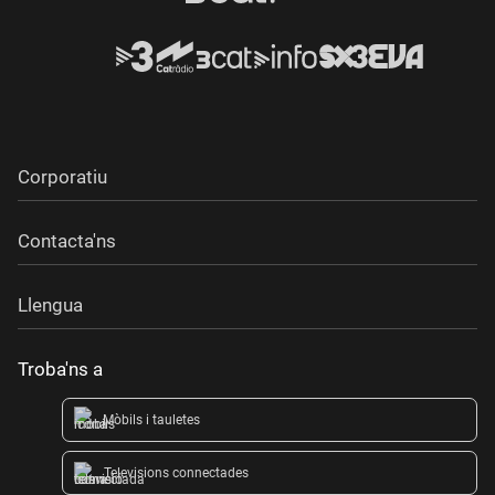
Corporatiu
Contacta'ns
Llengua
Troba'ns a
Mòbils i tauletes
Televisions connectades