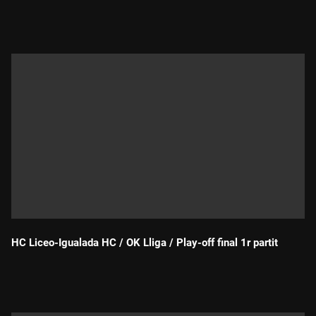
Durada:
HC Liceo-Igualada HC / OK Lliga / Play-off final 1r partit
Durada: