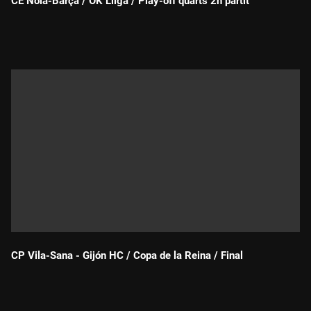
CE Noia-Barça / OK Lliga / Play-off quarts 2n partit
Durada:
CP Vila-Sana - Gijón HC / Copa de la Reina / Final
Durada: