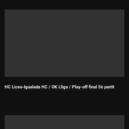
HC Liceo-Igualada HC / OK Lliga / Play-off final 5è partit
Durada: