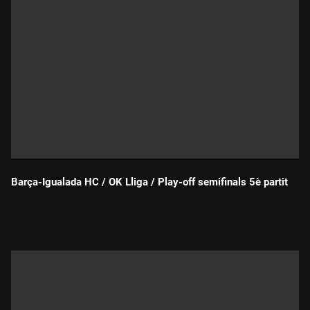
Barça-Igualada HC / OK Lliga / Play-off semifinals 5è partit
Durada: