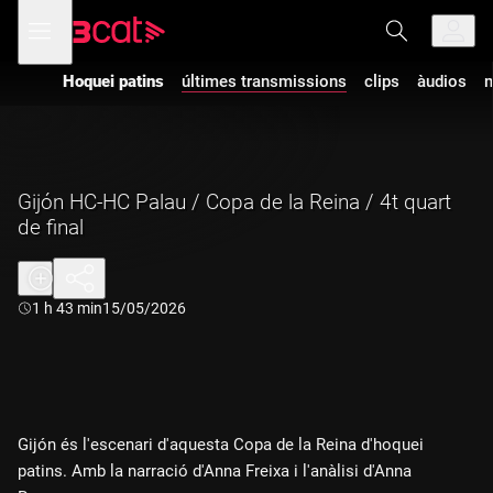
Anar
Anar
Obre
menú
a
al
de
la
contingut
navegació
navegació
Hoquei patins
últimes transmissions
clips
àudios
m
principal
Gijón HC-HC Palau / Copa de la Reina / 4t quart
de final
Durada:
1 h 43 min
15/05/2026
Gijón és l'escenari d'aquesta Copa de la Reina d'hoquei
patins. Amb la narració d'Anna Freixa i l'anàlisi d'Anna