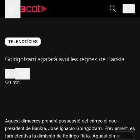
Anar
Anar
Obre
menú
a
al
de
la
contingut
navegació
navegació
principal
TELENOTÍCIES
Goirigolzarri agafarà avui les regnes de Bankia
Durada:
1 min
Aquest dimecres prendrà possessió del càrrec el nou
president de Bankia, José Ignacio Goirigolzarri. Prèviament, es
farà efectiva la dimissió de Rodrigo Rato. Aquest dimarts, el
…
Més