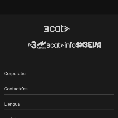
Ministeri d'Economia va haver de desmentir amb rotunditat
que Bankia hagi estat intervinguda. Els experts apunten que
caldrà la injecció d'uns 20.000 milions d'euros de diner públic
i que no se la deixarà caure.
Corporatiu
Contacta'ns
Llengua