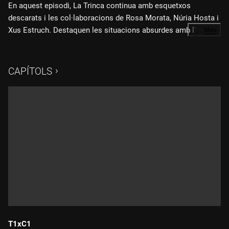
En aquest episodi, La Trinca continua amb esquetxos
descarats i les col·laboracions de Rosa Morata, Núria Hosta i
Xus Estruch. Destaquen les situacions absurdes amb l'avió, i
…
Més
el grup tanca amb la cançó "Que bonics són els anuncis", una
crítica satírica a la publicitat.
CAPÍTOLS
T1xC1