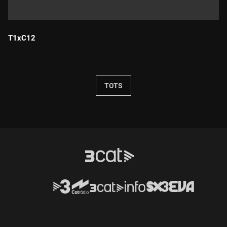
T1xC12
Durada:
TOTS