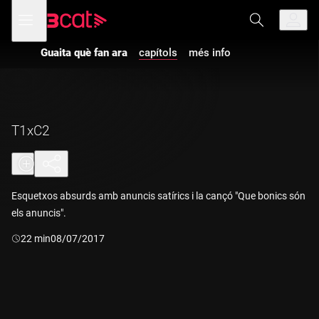
Anar
Anar
Obre
menú
a
al
de
la
contingut
navegació
navegació
Guaita què fan ara
capítols
més info
Vés a la versió
principal
amb
audiodescripció
de
Guaita què
fan ara
-
T1xC2
T1xC2
Esquetxos absurds amb anuncis satírics i la cançó "Que bonics són
els anuncis".
Durada:
22 min
08/07/2017