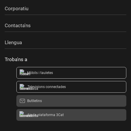
Corporatiu
Contacta'ns
Llengua
Troba'ns a
Mòbils i tauletes
Televisions connectades
Butlletins
Ajuda plataforma 3Cat