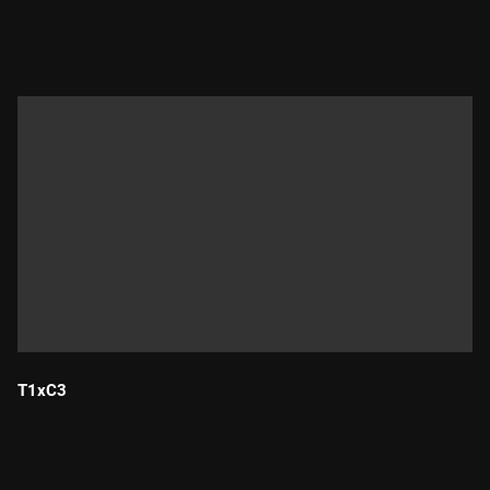
Durada:
T1xC3
Durada: