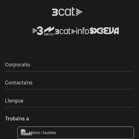
Corporatiu
Contacta'ns
Llengua
Troba'ns a
Mòbils i tauletes