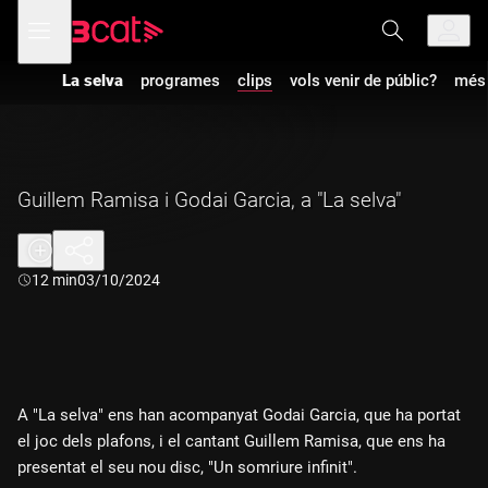
Anar
Anar
Obre
menú
a
al
de
la
contingut
navegació
navegació
La selva
programes
clips
vols venir de públic?
més 
principal
Guillem Ramisa i Godai Garcia, a "La selva"
Durada:
12 min
03/10/2024
A "La selva" ens han acompanyat Godai Garcia, que ha portat
el joc dels plafons, i el cantant Guillem Ramisa, que ens ha
presentat el seu nou disc, "Un somriure infinit".