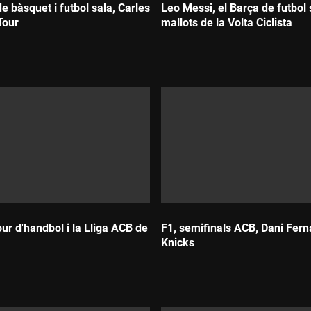
de bàsquet i futbol sala, Carles
Leo Messi, el Barça de futbol s
Tour
mallots de la Volta Ciclista
Durada:
our d'handbol i la Lliga ACB de
F1, semifinals ACB, Dani Fern
Knicks
Durada: