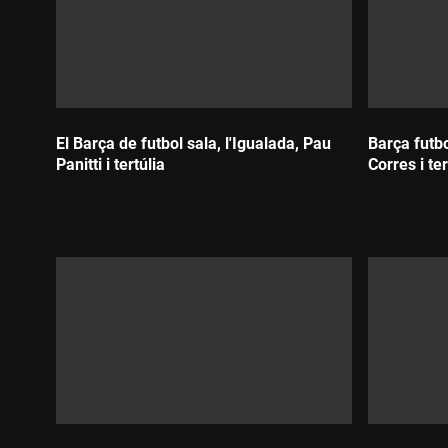
El Barça de futbol sala, l'Igualada, Pau
Barça futbo
Panitti i tertúlia
Corres i ter
Durada:
Durada: