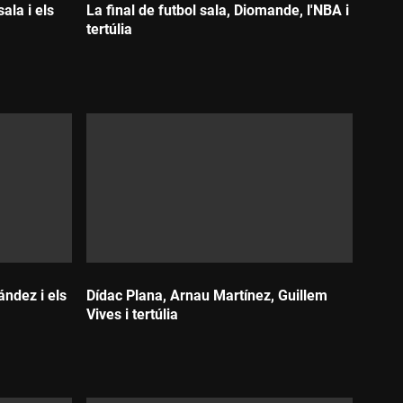
ala i els
La final de futbol sala, Diomande, l'NBA i
tertúlia
Durada:
ández i els
Dídac Plana, Arnau Martínez, Guillem
Vives i tertúlia
Durada: