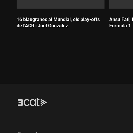
16 blaugranes al Mundial, els play-offs
Ansu Fati,
de l'ACB i Joel González
Fórmula 1
Durada:
Durada: