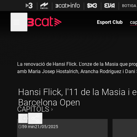
Anar
Anar
BOTIGA
a
al
la
contingut
Obre
navegació
menú
Esport Club
cap
de
principal
navegació
La renovació de Hansi Flick. L'onze de la Masia que p
amb Maria Josep Hostalrich, Arancha Rodríguez i Dani
Hansi Flick, l'11 de la Masia i 
Barcelona Open
CAPÍTOLS
Durada:
59 min
21/05/2025