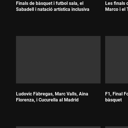
Finals de bàsquet i futbol sala, el
Les finals 
Sabadell i natació artística inclusiva
Marco i el 
Durada:
Durada:
Ludovic Fàbregas, Marc Valls, Aina
F1, Final F
Florenza, i Cucurella al Madrid
bàsquet
Durada:
Durada: