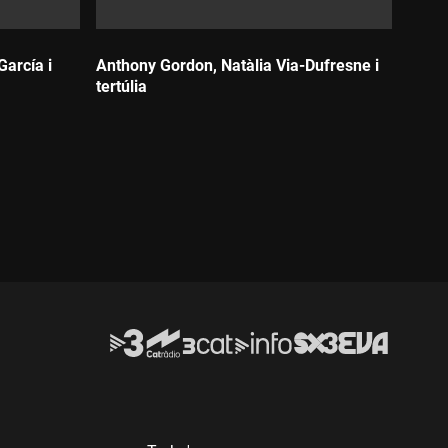
García i
Anthony Gordon, Natàlia Via-Dufresne i
tertúlia
Durada: