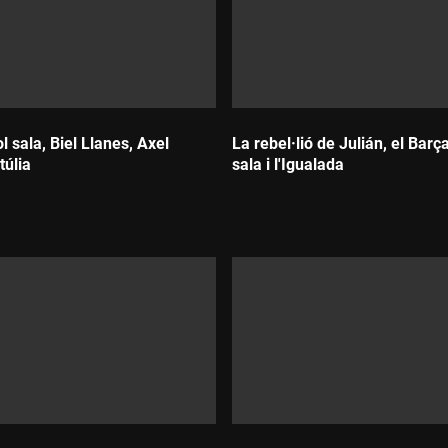
l sala, Biel Llanes, Axel
La rebel·lió de Julián, el Barç
túlia
sala i l'Igualada
Durada: