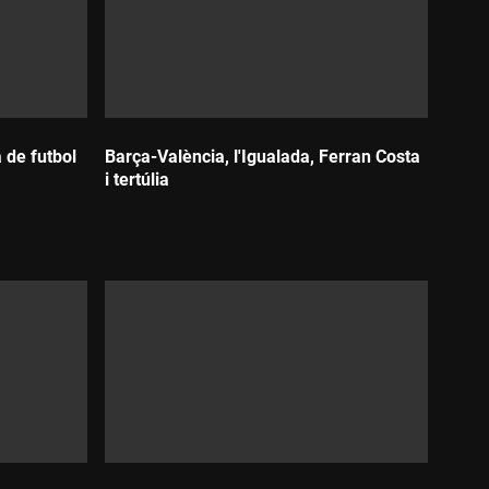
a de futbol
Barça-València, l'Igualada, Ferran Costa
i tertúlia
Durada: