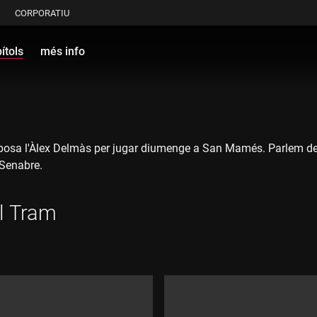
CORPORATIU
ítols
més info
roposa l'Àlex Delmàs per jugar diumenge a San Mamés. Parlem d
 Senabre.
el Tram