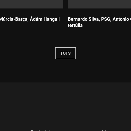
 Múrcia-Barça, Ádám Hanga i
Bernardo Silva, PSG, Antonio 
tertúlia
Durada:
TOTS