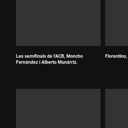
Les semifinals de l'ACB, Moncho
Florentino,
Fernández i Alberto Munárriz.
Durada:
Durada: