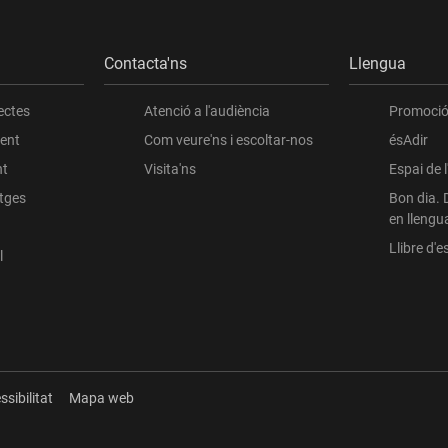
Contacta'ns
Llengua
ectes
Atenció a l'audiència
Promoció 
ient
Com veure'ns i escoltar-nos
ésAdir
nt
Visita'ns
Espai de 
atges
Bon dia. 
en llengu
Llibre d'es
l
ssibilitat
Mapa web