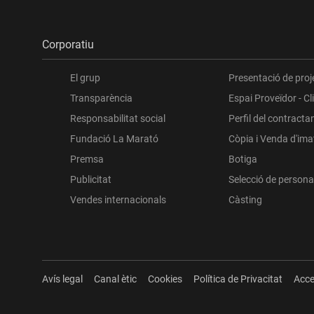
Corporatiu
El grup
Presentació de proj
Transparència
Espai Proveïdor - Cl
Responsabilitat social
Perfil del contracta
Fundació La Marató
Còpia i Venda d'im
Premsa
Botiga
Publicitat
Selecció de persona
Vendes internacionals
Càsting
Avís legal
Canal ètic
Cookies
Política de Privacitat
Acce