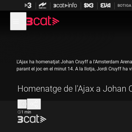
Anar
Anar
BOTIGA
a
al
la
contingut
Obre
navegació
menú
de
principal
navegació
L'Ajax ha homenatjat Johan Cruyff a l'Amsterdam Arena a
parant el joc en el minut 14. A la llotja, Jordi Cruyff 
Homenatge de l'Ajax a Johan C
Durada:
1 min