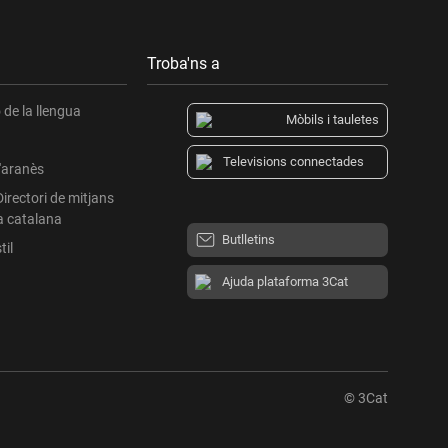
Troba'ns a
de la llengua
Mòbils i tauletes
Televisions connectades
l'aranès
Directori de mitjans
a catalana
Butlletins
til
Ajuda plataforma 3Cat
© 3Cat