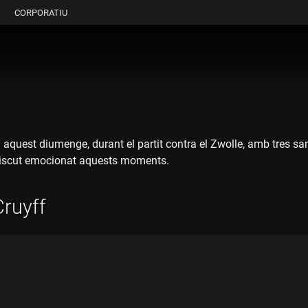
CORPORATIU
quest diumenge, durant el partit contra el Zwolle, amb tres sama
ha viscut emocionat aquests moments.
ruyff