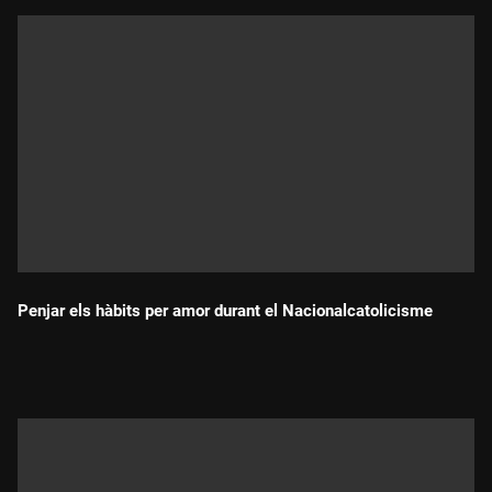
La cooperativa Conreu Sereny produeix aliments de qualitat,
genera comunitat i treballa per un sistema alimentari
respectuós, de quilòmetre zero i sostenible.
Penjar els hàbits per amor durant el Nacionalcatolicisme
Durada: