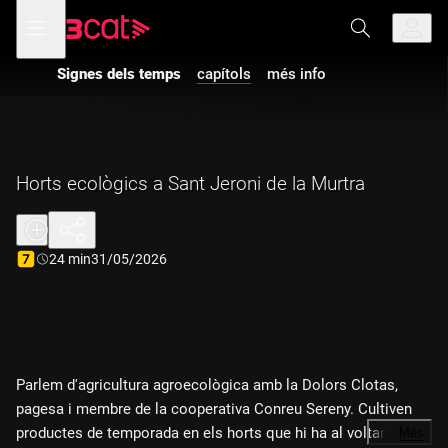
Anar
Anar
Obre
menú
a
al
de
la
contingut
navegació
navegació
Signes dels temps
capítols
més info
principal
Horts ecològics a Sant Jeroni de la Murtra
Durada:
24 min
31/05/2026
Parlem d'agricultura agroecològica amb la Dolors Clotas,
pagesa i membre de la cooperativa Conreu Sereny. Cultiven
productes de temporada en els horts que hi ha al voltant del
…
Més