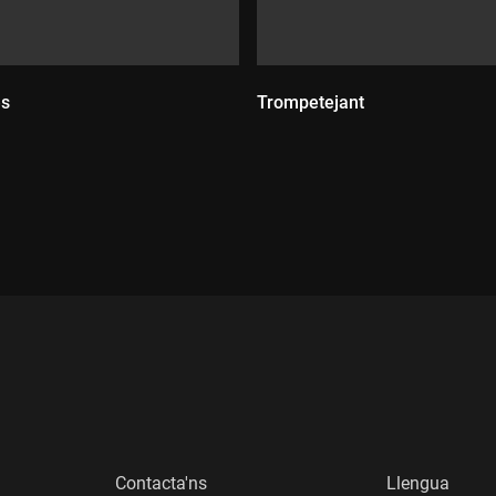
es
Trompetejant
:
Durada:
Contacta'ns
Llengua