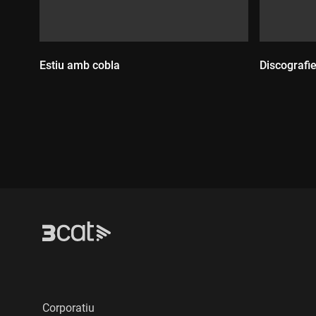
Estiu amb cobla
Discografi
Durada:
Durada
Corporatiu