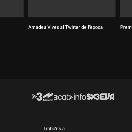
Amadeu Vives al Twitter de l'època
Premi
Durada:
D
Troba'ns a