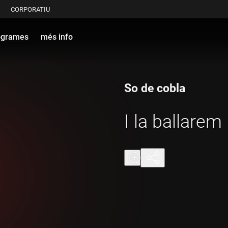
CORPORATIU
ogrames
més info
So de cobla
I la ballarem