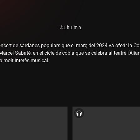
Durada:
1 h 1 min
oncert de sardanes populars que el març del 2024 va oferir la Co
Marcel Sabaté, en el cicle de cobla que se celebra al teatre l'Al
 molt interès musical.