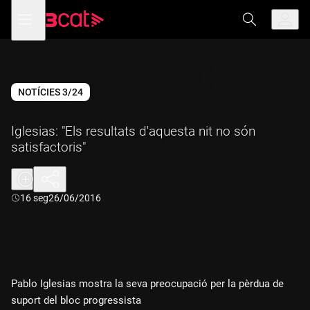
Anar
Anar
Obre
menú
a
al
de
la
contingut
navegació
navegació
principal
NOTÍCIES 3/24
Iglesias: "Els resultats d'aquesta nit no són
satisfactoris"
Durada:
16 seg
26/06/2016
Pablo Iglesias mostra la seva preocupació per la pèrdua de
suport del bloc progressista