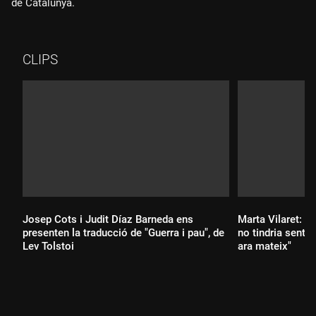
de Catalunya.
CLIPS
Josep Cots i Judit Díaz Barneda ens
Marta Vilaret: "A
presenten la traducció de "Guerra i pau", de
no tindria senti
Lev Tolstoi
ara mateix"
Durada:
Durada: