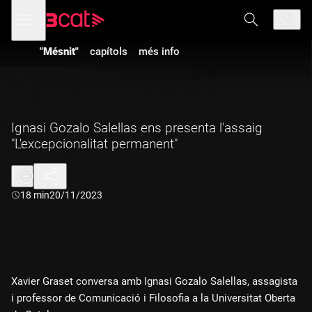
Anar
Anar
Obre
menú
a
al
de
la
contingut
navegació
navegació
"Mésnit"
capítols
més info
principal
Ignasi Gozalo Salellas ens presenta l'assaig
"L'excepcionalitat permanent"
Durada:
18 min
20/11/2023
Xavier Graset conversa amb Ignasi Gozalo Salellas, assagista
i professor de Comunicació i Filosofia a la Universitat Oberta