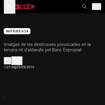
Anar
Anar
Obre
menú
a
al
de
la
contingut
navegació
navegació
principal
NOTÍCIES 3/24
Imatges de les destrosses provocades en la
tercera nit d'aldarulls pel Banc Expropiat
Durada:
21 seg
25/05/2016
.