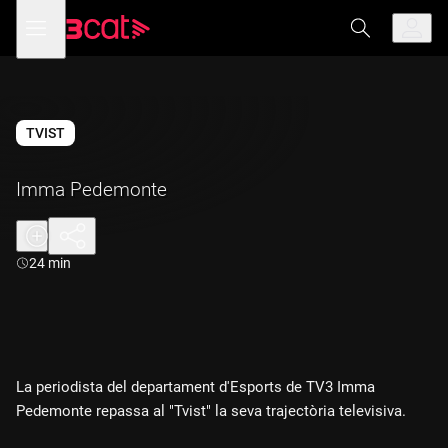
Anar
Anar
Obre
menú
a
al
de
la
contingut
navegació
navegació
principal
TVIST
Imma Pedemonte
Durada:
24 min
La periodista del departament d'Esports de TV3 Imma
Pedemonte repassa al "Tvist" la seva trajectòria televisiva.