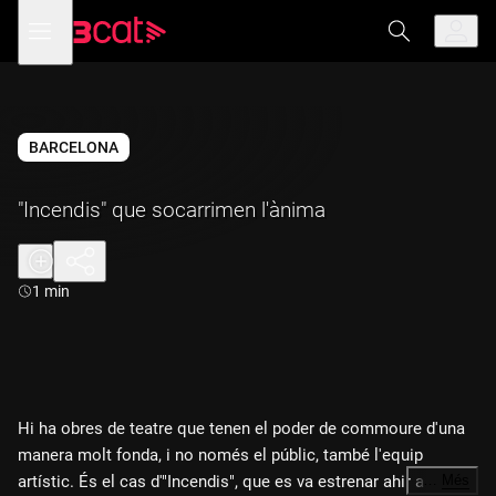
Anar
Anar
Obre
menú
a
al
de
la
contingut
navegació
navegació
principal
BARCELONA
"Incendis" que socarrimen l'ànima
Durada:
1 min
Hi ha obres de teatre que tenen el poder de commoure d'una
manera molt fonda, i no només el públic, també l'equip
artístic. És el cas d'"Incendis", que es va estrenar ahir a la nit
…
Més