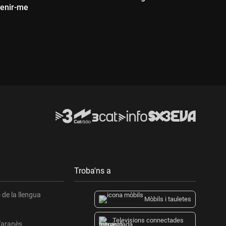
tenir-me
Durada:
D
Troba'ns a
de la llengua
Mòbils i tauletes
Televisions connectades
l'aranès