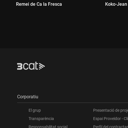
Remei de Ca la Fresca
Koko-Jean 
Durada:
Durada
Corporatiu
El grup
Presentació de proj
Transparència
Espai Proveïdor - Cl
Responsabilitat social
Perfil del contracta