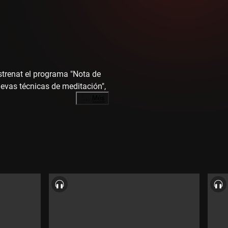
trenat el programa "Nota de
Nuevas técnicas de meditación",
…
Més
ena musical de la capital del
ió que ha fet Gavin Moss del