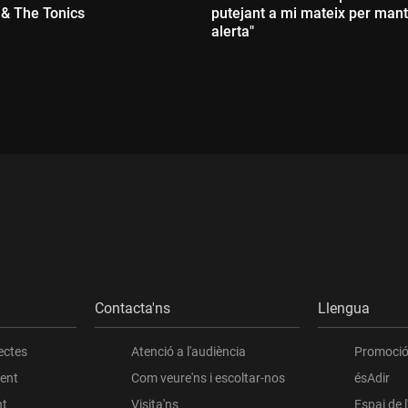
& The Tonics
putejant a mi mateix per man
alerta"
:
Durada:
Contacta'ns
Llengua
ectes
Atenció a l'audiència
Promoció 
ient
Com veure'ns i escoltar-nos
ésAdir
nt
Visita'ns
Espai de 