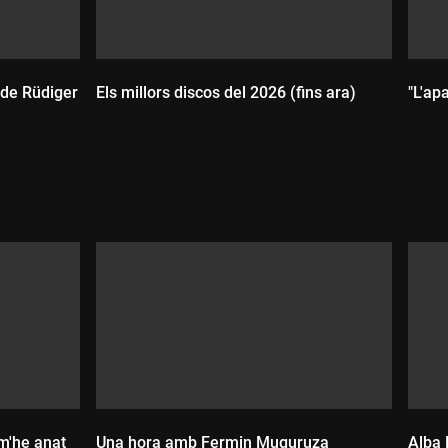
, de Rüdiger
Els millors discos del 2026 (fins ara)
"L'ap
Durada:
D
m'he anat
Una hora amb Fermin Muguruza
Alba 