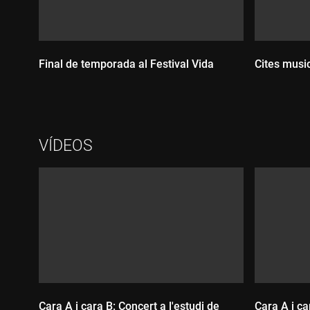
Final de temporada al Festival Vida
Cites music
VÍDEOS
Durada:
Durada
Cara A i cara B: Concert a l'estudi de
Cara A i ca