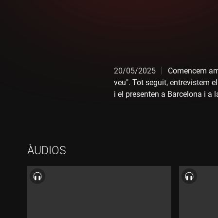
20/05/2025
Comencem amb 
veu". Tot seguit, entrevistem 
i el presenten a Barcelona i a 
Aprofitant la visita d'Eli Rodr
Pla de l'Estany. Després d'algu
clàssic de Depeche Mode "Enjo
ÀUDIOS