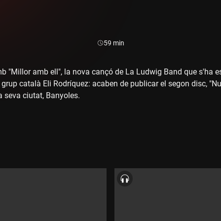
Durada:
59 min
"Millor amb ell", la nova cançó de La Ludwig Band que s'ha es
el grup català Eli Rodríquez: acaben de publicar el segon disc, "
la seva ciutat, Banyoles.
íguez, a la segona part del programa fem una radiografia de l'esc
nes notícies i d'actualitzar l'agenda de concerts, sentim la vers
y the silence".