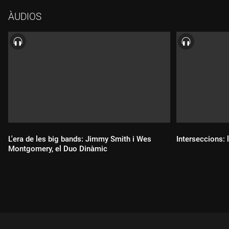
piano; Israel Suárez, percussions
ÀUDIOS
L'era de les big bands: Jimmy Smith i Wes
Interseccions: l
Montgomery, el Duo Dinàmic
Durada:
Durada: