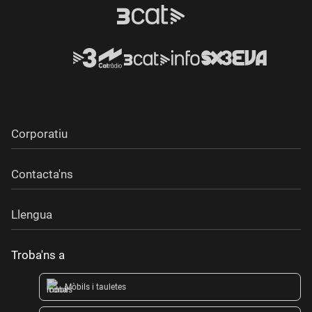
Corporatiu
Contacta'ns
Llengua
Troba'ns a
Mòbils i tauletes