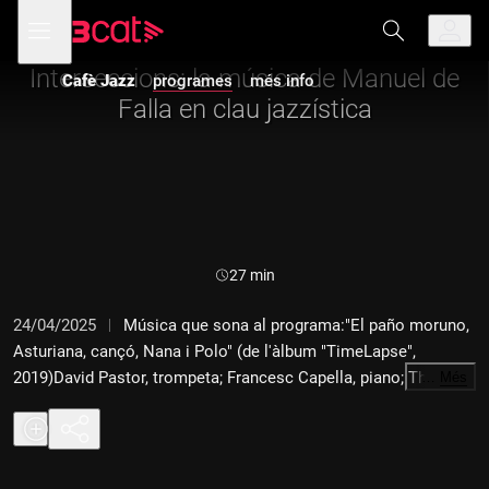
Anar
Anar
Obre
menú
Cafè Jazz
a
al
de
la
contingut
navegació
navegació
Interseccions: la música de Manuel de
Cafè Jazz
programes
més info
principal
Falla en clau jazzística
Durada:
27 min
24/04/2025
Música que sona al programa:"El paño moruno,
Asturiana, cançó, Nana i Polo" (de l'àlbum "TimeLapse",
2019)David Pastor, trompeta; Francesc Capella, piano; Thomas
…
Més
Warburton, contrabaix; Covent Garden Soloists"Will O' the
Wisp" (de l'àlbum "Sketches of Spain", 1960)Miles Davis,
trompeta. Orquestra dirigida per Gil Evans "Danza de El Amor
Brujo" (de l'àlbum "Piano Ibérico", 2010)Chano Domínguez,