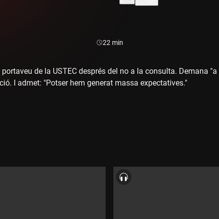
Durada:
22 min
portaveu de la USTEC després del no a la consulta. Demana "a t
uació. I admet: "Potser hem generat massa expectatives."