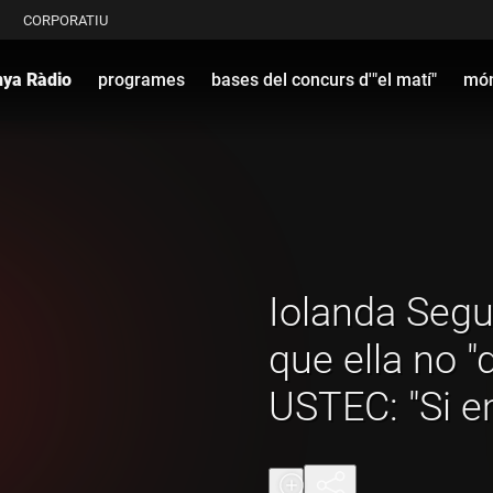
CORPORATIU
nya Ràdio
programes
bases del concurs d'"el matí"
món
Iolanda Segu
que ella no "
USTEC: "Si 
un pas al cost