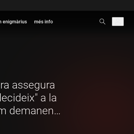
 enigmàrius
més info
ra assegura
decideix" a la
em demanen
at, el faré"