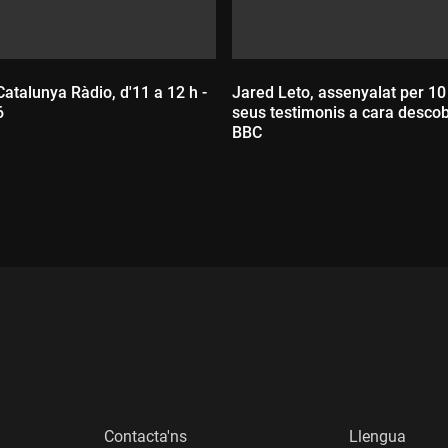
Catalunya Ràdio, d'11 a 12 h -
Jared Leto, assenyalat per 10
6
seus testimonis a cara descob
BBC
:
Durada:
Contacta'ns
Llengua