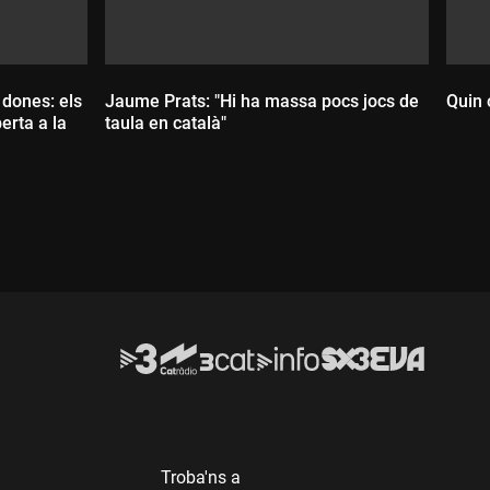
 dones: els
Jaume Prats: "Hi ha massa pocs jocs de
Quin 
erta a la
taula en català"
Durada:
D
Troba'ns a