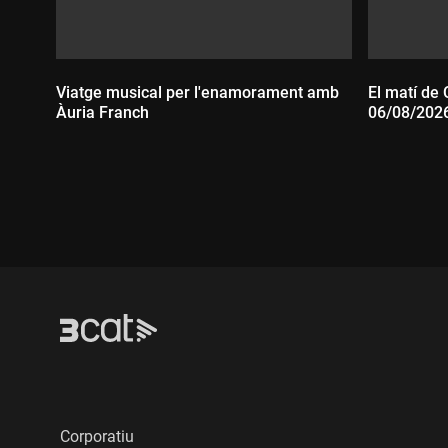
Viatge musical per l'enamorament amb
El matí de 
Àuria Franch
06/08/202
Durada:
Durada
Corporatiu