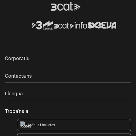
Corporatiu
Contacta'ns
Llengua
Troba'ns a
Mòbils i tauletes