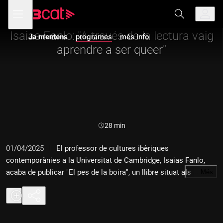
Anar
Anar
Obre
menú
a
al
de
la
contingut
navegació
navegació
Isaias Fanlo: "A través de la lectura vaig
Ja m'entens
programes
més info
principal
aprendre a ser queer"
Durada:
28 min
01/04/2025
El professor de cultures ibèriques
contemporànies a la Universitat de Cambridge, Isaias Fanlo,
acaba de publicar "El pes de la boira", un llibre situat als
…
Més
noranta on el protagonista, en León, va descobrint el
despertament sexual en un poble, Rotunda, on la boira té un
gran pes i on la diversitat sexoafectiva no està gens ben vista.