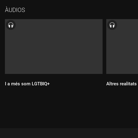
ÀUDIOS
I a més som LGTBIQ+
Altres realitat
Durada:
Durada: