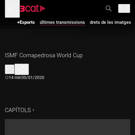
Anar
Anar
Obre
menú
a
al
de
la
contingut
navegació
navegació
+Esports
últimes transmissions
drets de les imatges
principal
ISMF Comapedrosa World Cup
Durada:
14 min
30/01/2020
CAPÍTOLS