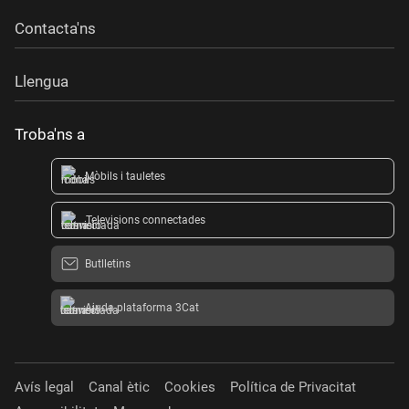
Contacta'ns
Llengua
Troba'ns a
Mòbils i tauletes
Televisions connectades
Butlletins
Ajuda plataforma 3Cat
Avís legal
Canal ètic
Cookies
Política de Privacitat