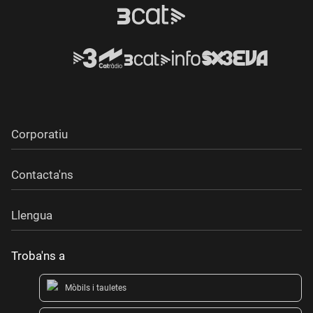
Corporatiu
Contacta'ns
Llengua
Troba'ns a
Mòbils i tauletes