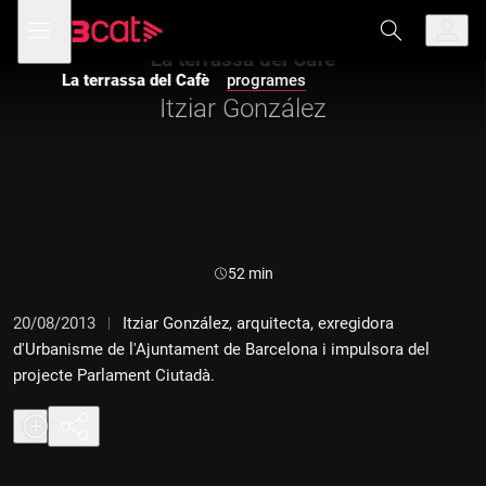
Anar
Anar
Obre
menú
a
al
de
la
contingut
La terrassa del Cafè
navegació
navegació
La terrassa del Cafè
programes
principal
Itziar González
Durada:
52 min
20/08/2013
Itziar González, arquitecta, exregidora
d'Urbanisme de l'Ajuntament de Barcelona i impulsora del
projecte Parlament Ciutadà.