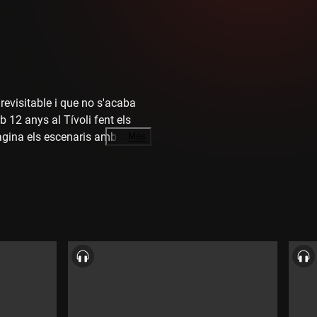
evisitable i que no s'acaba
b 12 anys al Tívoli fent els
gina els escenaris amb els
…
Més
et millor actor. Labanda diu
rés d'aquest musical, una
 paper de Billy Flint.