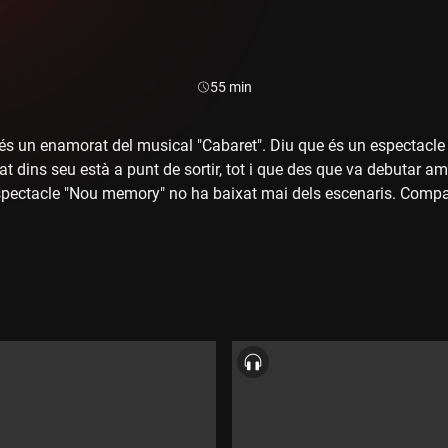
Durada:
55 min
s un enamorat del musical "Cabaret". Diu que és un espectacle r
at dins seu està a punt de sortir, tot i que des que va debutar am
spectacle "Nou memory" no ha baixat mai dels escenaris. Compa
pat en més de 400 pel·lícules, una feina que considera que l'ha f
va canviar la vida i que no és el mateix intèrpret abans que desp
t entrar al quiròfan. A l'octubre estrena "Chicago" a Madrid, fent el