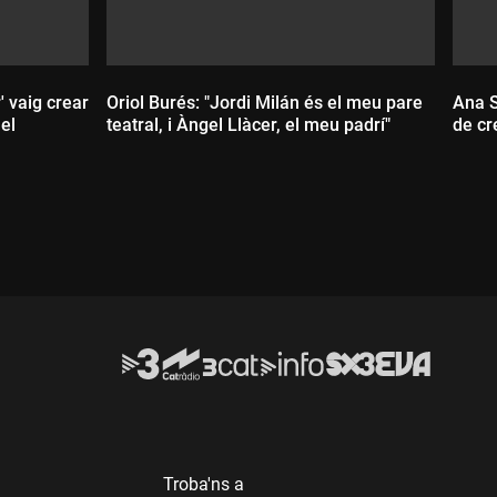
 vaig crear
Oriol Burés: "Jordi Milán és el meu pare
Ana S
el
teatral, i Àngel Llàcer, el meu padrí"
de cr
Durada:
D
Troba'ns a