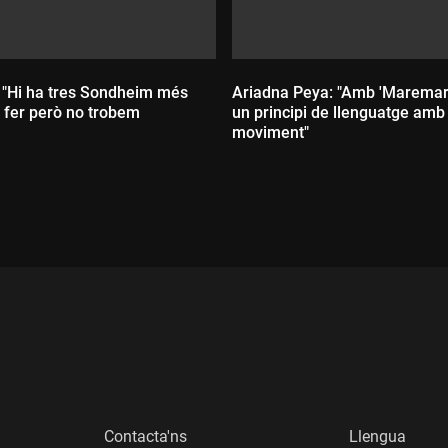
 "Hi ha tres Sondheim més
Ariadna Peya: "Amb 'Maremar'
a fer però no trobem
un principi de llenguatge amb 
moviment"
:
Durada:
Contacta'ns
Llengua