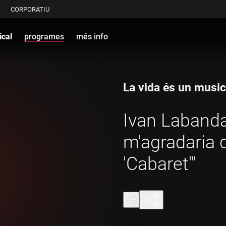
CORPORATIU
ical
programes
més info
La vida és un music
Ivan Labanda
m'agradaria d
'Cabaret'"