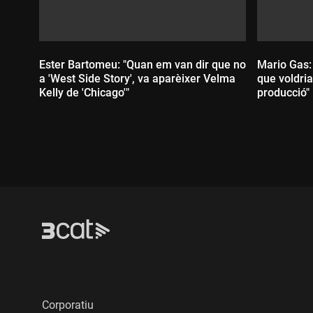
Ester Bartomeu: "Quan em van dir que no
Mario Gas:
a 'West Side Story', va aparèixer Velma
que voldri
Kelly de 'Chicago'"
producció"
Durada:
Durada
Corporatiu