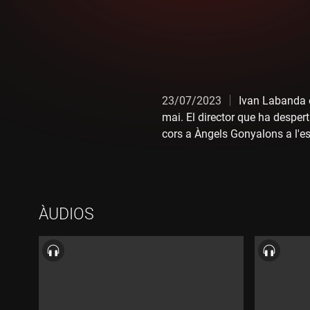
23/07/2023
Ivan Labanda é
mai. El director que ha despert
cors a Àngels Gonyalons a l'e
estudis de doblatge: ha partici
que "La jaula de las locas" li 
disciplina que fins i tot l'ha fe
ÀUDIOS