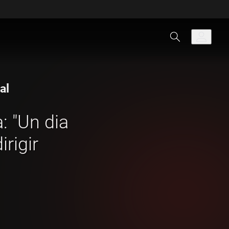
al
: "Un dia
irigir