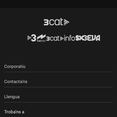
Durada:
Corporatiu
Contacta'ns
Llengua
Troba'ns a