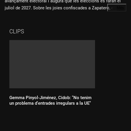
avançament electoral i augura que les eleccions es faran el
juliol de 2027. Sobre les joies confiscades a Zapatero, diu que
…
Més
"no són només una imatge, sinó també un missatge".
CLIPS
Gemma Pinyol-Jiménez, Cidob: "No tenim
un problema d'entrades irregulars a la UE"