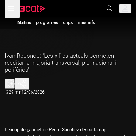
Anar
Anar
Obre
menú
a
al
de
la
contingut
navegació
navegació
Matins
programes
clips
més info
principal
Iván Redondo: "Les xifres actuals permeten
reeditar la majoria transversal, plurinacional i
perifèrica"
Durada:
29 min
12/06/2026
L'excap de gabinet de Pedro Sánchez descarta cap