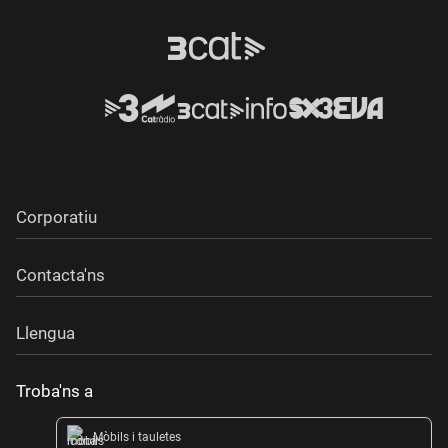
Corporatiu
Contacta'ns
Llengua
Troba'ns a
Mòbils i tauletes