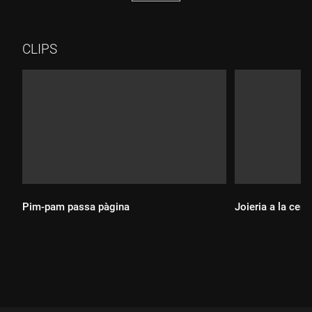
CLIPS
Pim-pam passa pàgina
Joieria a la cer
Durada:
Durada: