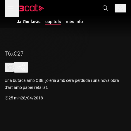
Anar
Anar
Obre
menú
a
al
de
la
contingut
navegació
navegació
Ja t'ho faràs
capítols
més info
principal
T6xC27
Una butaca amb OSB, joieria amb cera perduda i una nova obra
d'art amb paper retallat.
Durada:
25 min
28/04/2018