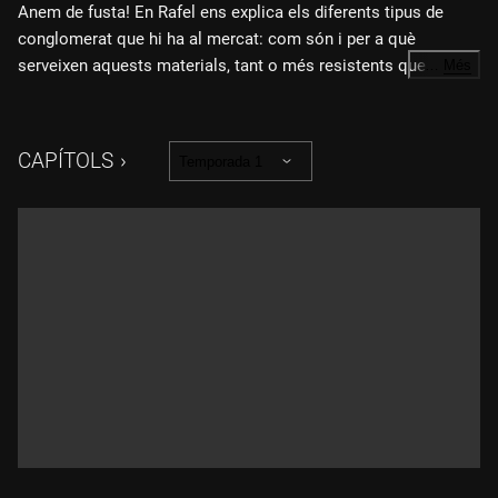
Anem de fusta! En Rafel ens explica els diferents tipus de
conglomerat que hi ha al mercat: com són i per a què
serveixen aquests materials, tant o més resistents que la
…
Més
fusta original però força més barats. Per demostrar que
també poden ser igual de bonics, fem una butaca amb
conglomerat OSB, el d'aspecte més rústic.
CAPÍTOLS
Temporada 1
A més de la butaca, que és força entretinguda de fer, anem a
un obrador de joieria a veure com treballen la plata amb la
tècnica de la cera perduda i coneixem l'obra en paper retallat
de Roma McLaughlin, una amiga australiana del programa.