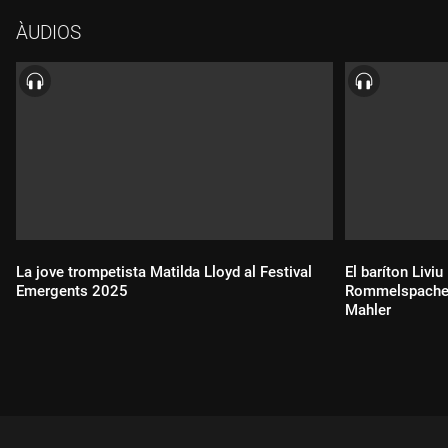
ÀUDIOS
La jove trompetista Matilda Lloyd al Festival
El baríton Liviu
Emergents 2025
Rommelspacher 
Mahler
Durada:
Durada: