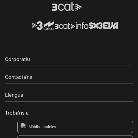
Corporatiu
Contacta'ns
Llengua
Troba'ns a
Mòbils i tauletes