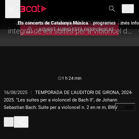
Anar
Anar
Obre
menú
Els concerts de Catalunya Música
a
al
de
la
contingut
navegació
navegació
Jean-Guihen Queyras completa la
Els concerts de Catalunya Música
programes
més info
principal
AQUEST ÀUDIO ESTÀ DESPUBLICAT
integral de les suites per a violoncel de
Bach a Girona
Durada:
1 h 24 min
16/08/2025
TEMPORADA DE L'AUDITORI DE GIRONA, 2024-
2025. "Les suites per a violoncel de Bach II", de Johann
Sebastian Bach: Suite per a violoncel n. 2 en re m, BWV 1008;
…
Més
Suite per a violoncel n. 3 en do, BWV 1009; Suite per a violoncel
n. 6 en re, BWV 1012. Jean-Guihen Queyras, violoncel.
Enregistrat per Catalunya Música el diumenge 6 d'octubre del
2024. Sala de cambra, Auditori de Girona.