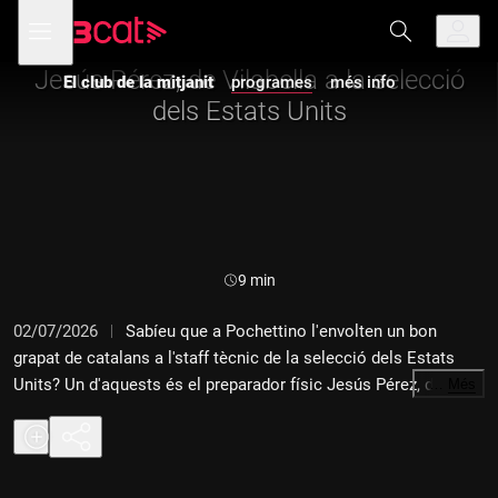
Anar
Anar
Obre
menú
El Mundial al club de la mitjanit
a
al
de
la
contingut
navegació
navegació
Jesús Pérez, de Vilabella a la selecció
El club de la mitjanit
programes
més info
principal
dels Estats Units
Durada:
9 min
02/07/2026
Sabíeu que a Pochettino l'envolten un bon
grapat de catalans a l'staff tècnic de la selecció dels Estats
Units? Un d'aquests és el preparador físic Jesús Pérez, de
…
Més
Vilabella (Alt Camp), que ha estat home de confiança de
Pochettino des de la seva etapa a l'Espanyol, que ens atén a
les portes del partit contra Bòsnia.