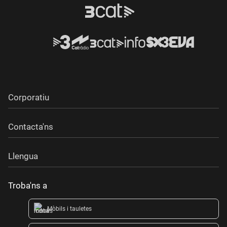
Corporatiu
Contacta'ns
Llengua
Troba'ns a
Mòbils i tauletes