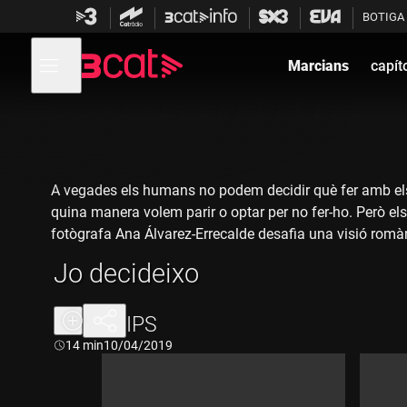
Anar
Anar
BOTIGA
a
al
la
contingut
Obre
navegació
menú
Marcians
capít
de
principal
navegació
A vegades els humans no podem decidir què fer amb els 
quina manera volem parir o optar per no fer-ho. Però els
fotògrafa Ana Álvarez-Errecalde desafia una visió romàn
ara que la maternitat ja no és un destí ineludible per a l
Jo decideixo
de Sant Joan de Déu de Martorell, un servei pioner a l'est
"On abortion", un reconegut projecte d'investigació visu
CLIPS
Durada:
14 min
10/04/2019