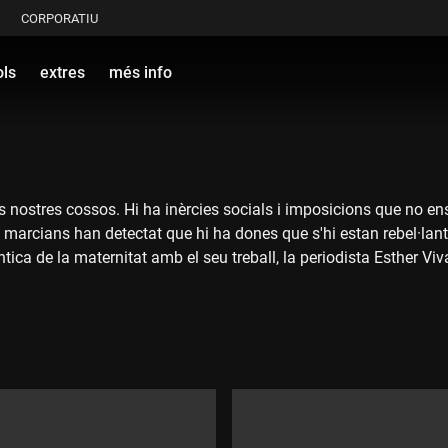
CORPORATIU
ols
extres
més info
nostres cossos. Hi ha inèrcies socials i imposicions que no e
 marcians han detectat que hi ha dones que s'hi estan rebel·lant 
tica de la maternitat amb el seu treball, la periodista Esther V
es dones, toca decidir com viure-la més enllà dels mites patriarca
at espanyol. I la fotògrafa Laia Abril ens explica els perills de 
al que ara s'exposa a galeria Foto Colectania de Barcelona.