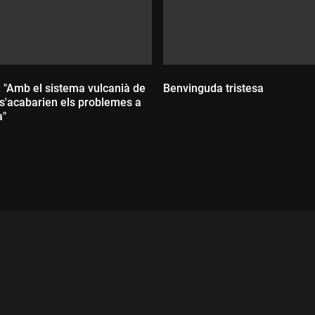
 "Amb el sistema vulcanià de
Benvinguda tristesa
 s'acabarien els problemes a
a"
Durada:
ada: