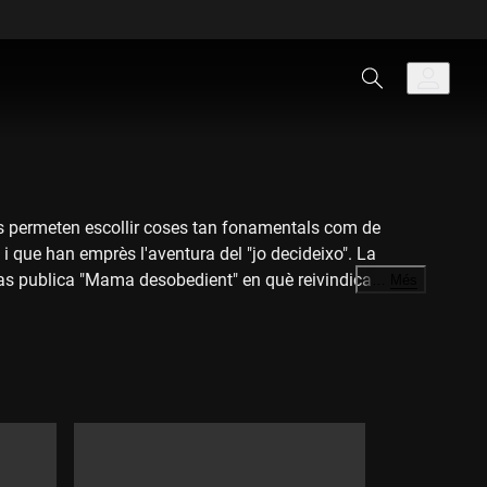
ns permeten escollir coses tan fonamentals com de
i que han emprès l'aventura del "jo decideixo". La
ivas publica "Mama desobedient" en què reivindica que,
…
Més
ls i capitalistes. Entrem a la casa de parts de l'Hospital
no poder accedir a un avortament legal, segur i gratuït a