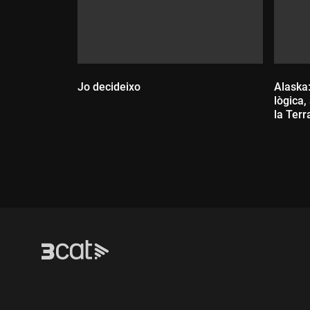
Jo decideixo
Alaska:
lògica,
la Terr
Durada:
Dur